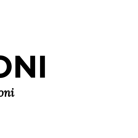
ONI
oni