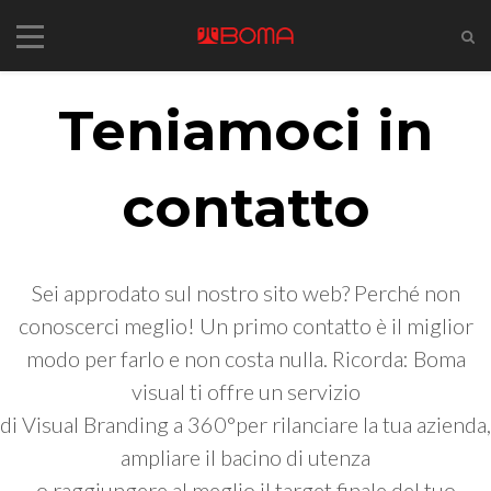
Teniamoci in
contatto
Sei approdato sul nostro sito web? Perché non
conoscerci meglio! Un primo contatto è il miglior
modo per farlo e non costa nulla. Ricorda: Boma
visual ti offre un servizio
di Visual Branding a 360°per rilanciare la tua azienda,
ampliare il bacino di utenza
o raggiungere al meglio il target finale del tuo